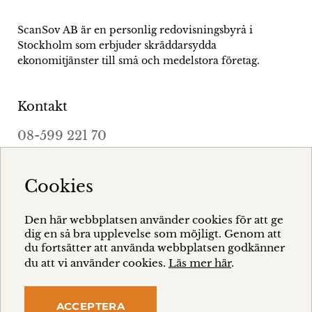
ScanSov AB är en personlig redovisningsbyrå i
Stockholm som erbjuder skräddarsydda
ekonomitjänster till små och medelstora företag.
Kontakt
Öppnas
08-599 221 70
i
Öppnas
stockholm@scansovab.se
ett
i
Cookies
Adress
nytt
ett
fönster
nytt
Den här webbplatsen använder cookies för att ge
Hästholmsvägen 32
fönster
dig en så bra upplevelse som möjligt. Genom att
131 30 Nacka
du fortsätter att använda webbplatsen godkänner
du att vi använder cookies.
Läs mer här
.
Öppnas
Hitta på kartan
i
ACCEPTERA